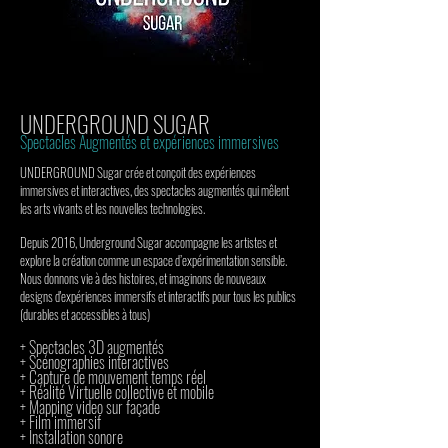
UNDERGROUND SUGAR
Spectacles Augmentés et expériences immersives
UNDERGROUND Sugar crée et conçoit des expériences
immersives et interactives, des spectacles augmentés qui mêlent
les arts vivants et les nouvelles technologies.
Depuis 2016, Underground Sugar accompagne les artistes et
explore la création comme un espace d’expérimentation sensible.
Nous donnons vie à des histoires, et imaginons de nouveaux
designs d'expériences immersifs et interactifs pour tous les publics
(durables et accessibles à tous)
+ Spectacles 3D augmentés
+ Scénographies interactives
+ Capture de mouvement temps réel
+ Réalité Virtuelle collective et mobile
+ Mapping video sur façade
+ Film immersif
+ Installation sonore