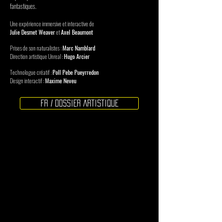
fantastiques.
Une expérience immersive et interactive de
Julie Desmet Weaver
et
Axel Beaumont
Prises de son naturalistes :
Marc Namblard
Direction artistique Unreal :
Hugo Arcier
Technologue créatif :
Poll Pebe Pueyrredon
Design interactif :
Maxime Neveu
FR / DOSSIER ARTISTIQUE