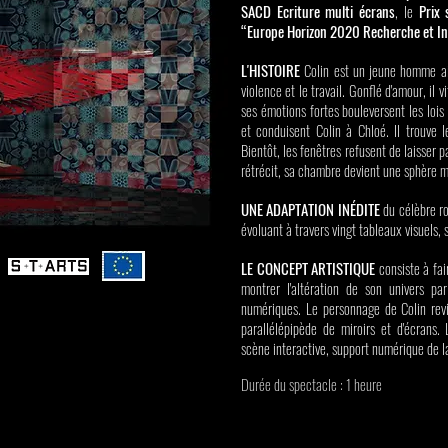
SACD Ecriture multi écrans
, le
Prix 
“Europe Horizon 2020 Recherche et I
L'HISTOIRE
Colin est un jeune homme ais
violence et le travail. Gonflé d'amour, il 
ses émotions fortes bouleversent les lois
et conduisent Colin à Chloé. Il trouve
Bientôt, les fenêtres refusent de laisser p
rétrécit, sa chambre devient une sphère 
UNE ADAPTATION INÉDITE
du célèbre ro
évoluant à travers vingt tableaux visuels,
LE CONCEPT ARTISTIQUE
consiste à fair
montrer l'altération de son univers par
numériques. Le personnage de Colin rev
parallélépipède de miroirs et d'écran
scène interactive, support numérique de la
Durée du spectacle : 1 heure