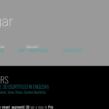
ar
ome
Mapping
UE
ART-MAPPING
CONTACT
URS
 3D (SURTITLED IN ENGLISH)
Genet, Jenna Thiam, Damien Bourl
etsis
e vivant augmenté 3D
qui a reçu le
P
rix