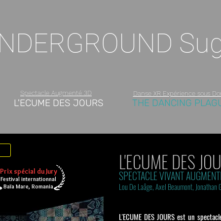
NDERGROUND Sug
Spectacle Augmenté 3D
Danse XR Expérience sous D
L'ECUME DES JOURS
THE DANCING PLAG
L'ECUME DES JO
Prix spécial du Jury
SPECTACLE VIVANT AUGMENTE
Festival internationnal
Lou De Laâge, Axel Beaumont, Jonathan 
Baïa Mare,
Romania
L'ECU
M
E DES JOURS est un spectacl