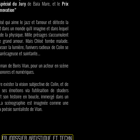
spécial du Jury
de Baia Mare, et le
Prix
nnovation”
é qui aime le jazz et l'amour et déteste la
vit dans un monde qu'il imagine et dans lequel
 de la physique. Mille présages s'accumulent
 le grand amour. Mais Chloé tombe malade.
asser la lumière, l'univers radieux de Colin se
marécageuse et suintante...
man de Boris Vian, pour un acteur en scène
 sonores et numériques.
e exister la vision subjective de Colin, et de
 ses émotions via l'utilisation de shaders
it son histoire en boucle, immergé dans un
s. La scénographie est imaginée comme une
 poésie surréaliste de Vian.
FR /DOSSIER ARTISTIQUE ET TECHN.