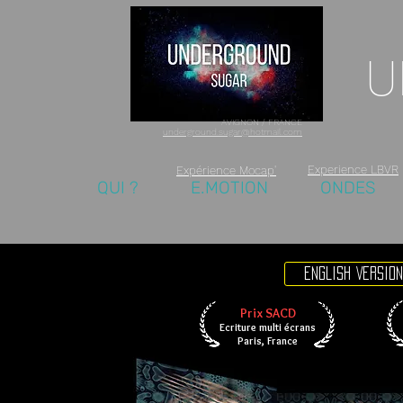
U
AVIGNON / FRANCE
underground.sugar@hotmail.com
Experience LBVR
Expérience Mocap'
QUI ?
E.MOTION
ONDES
ENGLISH VERSION
Prix SACD
Ecriture multi écrans
Paris, France